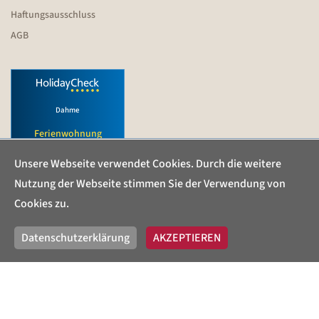
Haftungsausschluss
AGB
Dahme
Ferienwohnung
Haus Köster
Unsere Webseite verwendet Cookies. Durch die weitere
Nutzung der Webseite stimmen Sie der Verwendung von
Erstellt von
xsigns
mit dem Buchungssystem für
Cookies zu.
Ferienwohnungen -
FewoVerwalter
Datenschutzerklärung
AKZEPTIEREN
Copyright © 2026, Ferienwohnungen Haus Köster.